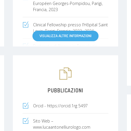
Européen Georges-Pompidou, Parigi,
Francia, 2023
Clinical Fellowship presso l’Hôpital Saint
Louis, Parigi, Francia, 2023- 2024
VISUALIZZA ALTRE INFORMAZIONI
Dottorato di Ricerca in Tecnologie
Avanzate in Chirurgia presso l’Università
“La Sapienza” di Roma, 2025 –
Novembre 2028)
PUBBLICAZIONI
Orcid -
https://orcid.1rg
5497
Sito Web –
www.lucaantonelliurologo.com