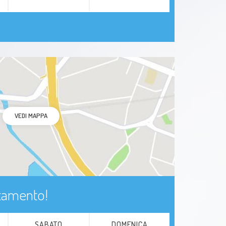
Infezione
Ipogonadismo
Virus del papilloma umano
Condiloma acuminato
reflusso vescicoureterale
VEDI MAPPA
Ipospadia
Criptorchidismo
Minzione
ntamento!
Epididimite
SABATO
DOMENICA