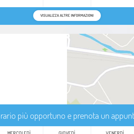
VISUALIZZA ALTRE INFORMAZIONI
'orario più opportuno e prenota un appu
MERCOLEDÌ
GIOVEDÌ
VENERDÌ