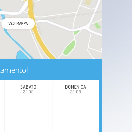
Ematuria
VEDI MAPPA
Idronefrosi
Idrocele
Orchite ed epididimite
ntamento!
Frenulo breve
SABATO
DOMENICA
Litiasi
22.08
23.08
Reflusso vescicoureterale
Dolore