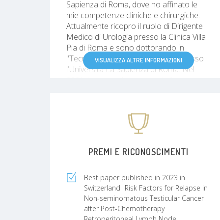
Sapienza di Roma, dove ho affinato le
mie competenze cliniche e chirurgiche.
Attualmente ricopro il ruolo di Dirigente
Medico di Urologia presso la Clinica Villa
Pia di Roma e sono dottorando in
"Tecniche avanzate in chirurgia" presso
VISUALIZZA ALTRE INFORMAZIONI
l'Università La Sapienza di Roma. Nel
2021, ho avuto l'opportunità di
intraprendere una Research Fellowship
di un anno presso l'Università di Lucerna,
in Svizzera, un'esperienza che ha
arricchito la mia formazione accademica
e scientifica. Nel 2023, ho completato
una Clinical Fellowship di un anno a
PREMI E RICONOSCIMENTI
Parigi, suddivisa tra l'Hôpital Européen
Georges-Pompidou e l'Hôpital Saint-
Louis, dove ho approfondito
Best paper published in 2023 in
ulteriormente le mie competenze in
Switzerland "Risk Factors for Relapse in
ambito urologico, con un focus specifico
Non-seminomatous Testicular Cancer
after Post-Chemotherapy
sulle innovazioni terapeutiche e
Retroperitoneal Lymph Node