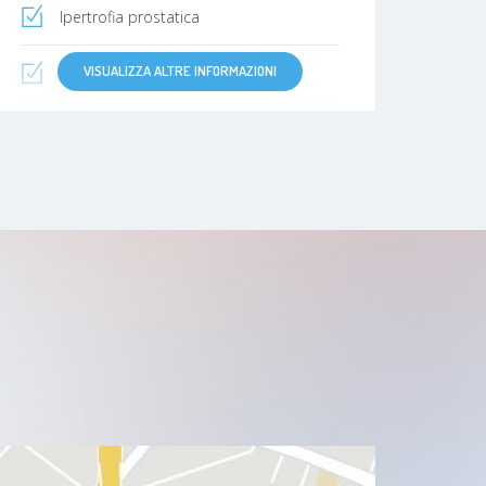
Ipertrofia prostatica
VISUALIZZA ALTRE INFORMAZIONI
carcinoma della vescica
Carcinoma del rene
Malattia sessualmente trasmissibile
fimosi
Colica renale
Varicocele
Iperplasia prostatica benigna
Pielonefrite